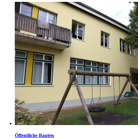
Greifvogel-Freiflughalle Erweiterung Rinderstall Grüneis
Lagerhalle Mauthner Kälberstall Eder Pferdestall Wirth Bio
Schweinemaststall Goldberger Kälberstall Dallinger Anbau
Rindermast Dallinger Festmistlager Schreiner
Hackgutheizung Hühnerstall Billinger Kälberstall Holzapfel
Lagerhalle Brait
Öffentliche Bauten