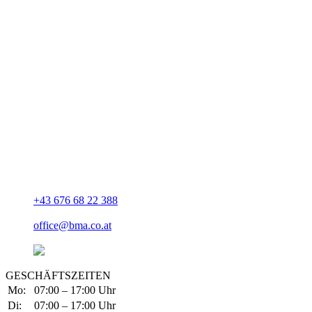
Unsere Adresse
Baumeister Ablinger e.U.
Bmstr. Stephan Ablinger
Sumetsrad 3
A-4791 Rainbach im Innkreis
+43 676 68 22 388
office@bma.co.at
GESCHÄFTSZEITEN
Mo:
07:00 – 17:00 Uhr
Di:
07:00 – 17:00 Uhr