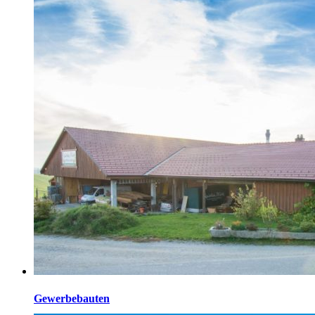
Einfamilienhaus Großpötzl Einfamilienhaus Leithner Neubau
Schmid-Lamprecht Planung An- und Umbau Fasching
Garage und Umbau Ablinger Planung Unterholzer Gestaltung
Ablinger Allgemein Anbau Bauer Tennisverein Rainbach
Neubau Unterholzer Sanierung Goldberger Poolanlage
Grünberger Thermische Sanierung Hackinger Anbau Garage
Stockinger Anbau Unterholzer Aufstockung Bramer
Aufstockung Jungwirth Garage Hager Garage Kammerlander
Garage Kazmierczak Garage Neuweg Neubau 3 Parteienhaus
Heindl Neubau […]
Gewerbebauten