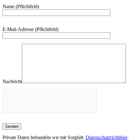
Name (Pflichtfeld)
Bitte
E-Mail-Adresse (Pflichtfeld)
lasse
dieses
Feld
leer.
Nachricht
Private Daten behandeln wir mit Sorgfalt:
Datenschutzrichtlinie
.